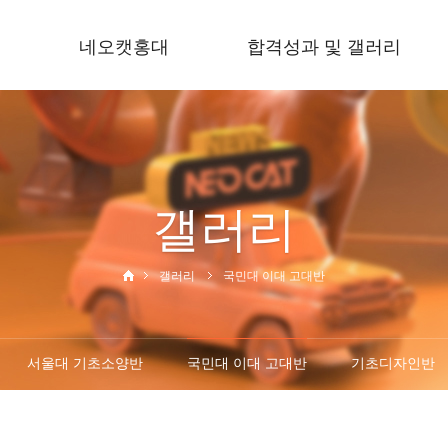
네오캣홍대
합격성과 및 갤러리
학원소개
합격성과
규정안내
서울대 기초소양반
오시는길
국민대 이대 고대반
갤러리
기초디자인반
예비반
갤러리
국민대 이대 고대반
서울대 기초소양반
국민대 이대 고대반
기초디자인반