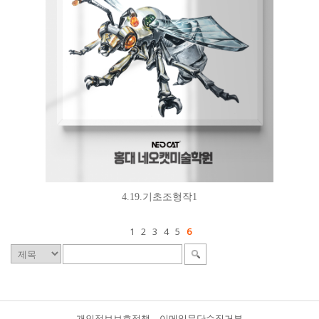
4.19.기초조형작1
1
2
3
4
5
6
개인정보보호정책
이메일무단수집거부