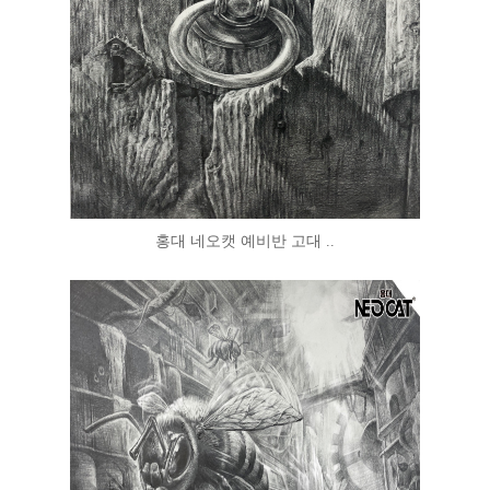
홍대 네오캣 예비반 고대 ..