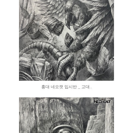
홍대 네오캣 입시반 _ 고대..